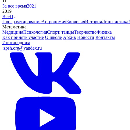
11
За все время
2021
2019
Все
IT,
Программирование
Астрономия
Биология
История
Лингвистика
Математика
Медицина
Психология
Спорт, танцы
Творчество
Физика
Как принять участие
О школе
Архив
Новости
Контакты
Иногородним
ㅤ
zpsh.org@yandex.ru