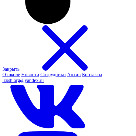
Закрыть
О школе
Новости
Сотрудники
Архив
Контакты
ㅤ
zpsh.org@yandex.ru