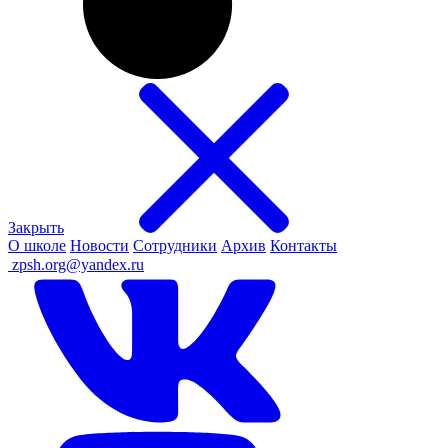
Закрыть
О школе
Новости
Сотрудники
Архив
Контакты
ㅤ
zpsh.org@yandex.ru