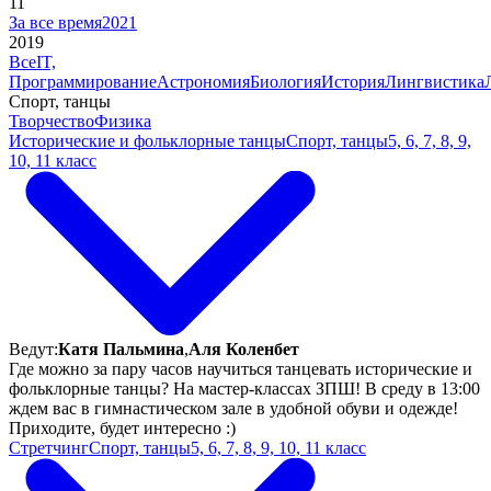
11
За все время
2021
2019
Все
IT,
Программирование
Астрономия
Биология
История
Лингвистика
Спорт, танцы
Творчество
Физика
Исторические и фольклорные танцы
Спорт, танцы
5, 6, 7, 8, 9,
10, 11 класс
Ведут:
Катя Пальмина
,
Аля Коленбет
Где можно за пару часов научиться танцевать исторические и
фольклорные танцы? На мастер-классах ЗПШ! В среду в 13:00
ждем вас в гимнастическом зале в удобной обуви и одежде!
Приходите, будет интересно :)
Стретчинг
Спорт, танцы
5, 6, 7, 8, 9, 10, 11 класс