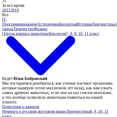
11
За все время
2021
2019
Все
IT,
Программирование
Астрономия
Биология
История
Лингвистика
танцы
Творчество
Физика
Откуда взялись животные
Биология
7, 8, 9, 10, 11 класс
Ведёт:
Илья Бобровский
Мы постараемся разобраться, как ученые изучают организмы,
которые вымерли сотни миллионов лет назад, как нам узнать
самых древних животных, если они на нас совсем непохожи,
и что вообще позволило животным появиться на нашей
планете.
Помолчим о важном
Немного о русском жестовом языке
Лингвистика
8, 9, 10, 11
класс