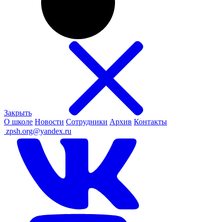
Закрыть
О школе
Новости
Сотрудники
Архив
Контакты
ㅤ
zpsh.org@yandex.ru