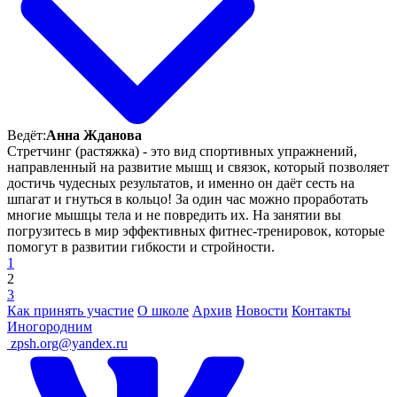
Ведёт:
Анна Жданова
Стретчинг (растяжка) - это вид спортивных упражнений,
направленный на развитие мышц и связок, который позволяет
достичь чудесных результатов, и именно он даёт сесть на
шпагат и гнуться в кольцо! За один час можно проработать
многие мышцы тела и не повредить их. На занятии вы
погрузитесь в мир эффективных фитнес-тренировок, которые
помогут в развитии гибкости и стройности.
1
2
3
Как принять участие
О школе
Архив
Новости
Контакты
Иногородним
ㅤ
zpsh.org@yandex.ru