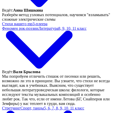
Ведёт:
Анна Шишкина
Разберём метод узловых потенциалов, научимся "взламывать"
сложные электрические схемы
Стихи вашего mp3-плеера
Феномен рок-поэзии
Литература
8, 9, 10, 11 класс
Ведёт:
Валя Брылова
Мы попробуем отличить стишок от песенки или решить,
возможно ли это в принципе. Вы узнаете, что стихи не всегда
выглядят, как в учебниках. Выясним, что существует
небольшая литературоведческая школа: филологи, которые
исследуют тексты музыкальных композиций и особенно
любят рок. Так что, если от имени Летова (БГ, Снайперов или
Земфиры) у вас теплеет в груди, вам сюда.
Стретчинг
Спорт, танцы
5, 6, 7, 8, 9, 10, 11 класс