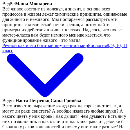
Ведёт:
Маша Мошарева
Всё живое состоит из молекул, а значит, в основе всех
процессов в живом лежат химические принципы, одинаковые
для живого и неживого. Мы постараемся рассмотреть эти
принципы с химической точки зрения, а потом найти
примеры их действия в живых клетках. Надеюсь, что после
мастер-класса вам будет немного меньше казаться, что
функционирование живого - это магия.
Речной рак и его богатый внутренний мир
Биология
8, 9, 10, 11
класс
Ведут:
Настя Петренко
,
Саша Гринёва
Всем известно выражение «когда рак на горе свистнет...», а
могут ли раки свистеть? А вообще издавать любые звуки? А
какого цвета у них кровь? Как дышат? Чем думают? Есть ли у
них позвоночник и как отличить мальчика рака от девочки?
Сколько у раков конечностей и почему они такие разные? На