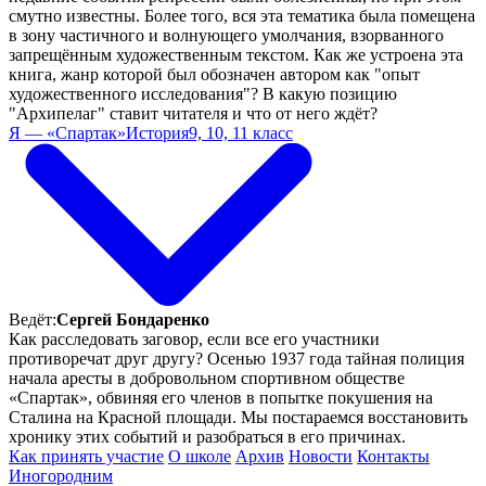
смутно известны. Более того, вся эта тематика была помещена
в зону частичного и волнующего умолчания, взорванного
запрещённым художественным текстом. Как же устроена эта
книга, жанр которой был обозначен автором как "опыт
художественного исследования"? В какую позицию
"Архипелаг" ставит читателя и что от него ждёт?
Я — «Спартак»
История
9, 10, 11 класс
Ведёт:
Сергей Бондаренко
Как расследовать заговор, если все его участники
противоречат друг другу? Осенью 1937 года тайная полиция
начала аресты в добровольном спортивном обществе
«Спартак», обвиняя его членов в попытке покушения на
Сталина на Красной площади. Мы постараемся восстановить
хронику этих событий и разобраться в его причинах.
Как принять участие
О школе
Архив
Новости
Контакты
Иногородним