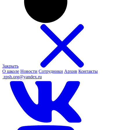
Закрыть
О школе
Новости
Сотрудники
Архив
Контакты
ㅤ
zpsh.org@yandex.ru