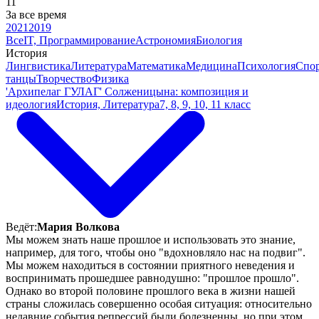
11
За все время
2021
2019
Все
IT, Программирование
Астрономия
Биология
История
Лингвистика
Литература
Математика
Медицина
Психология
Спор
танцы
Творчество
Физика
'Архипелаг ГУЛАГ' Солженицына: композиция и
идеология
История, Литература
7, 8, 9, 10, 11 класс
Ведёт:
Мария Волкова
Мы можем знать наше прошлое и использовать это знание,
например, для того, чтобы оно "вдохновляло нас на подвиг".
Мы можем находиться в состоянии приятного неведения и
воспринимать прошедшее равнодушно: "прошлое прошло".
Однако во второй половине прошлого века в жизни нашей
страны сложилась совершенно особая ситуация: относительно
недавние события репрессий были болезненны, но при этом