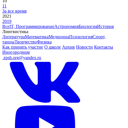
10
11
За все время
2021
2019
Все
IT, Программирование
Астрономия
Биология
История
Лингвистика
Литература
Математика
Медицина
Психология
Спорт,
танцы
Творчество
Физика
Как принять участие
О школе
Архив
Новости
Контакты
Иногородним
ㅤ
zpsh.org@yandex.ru