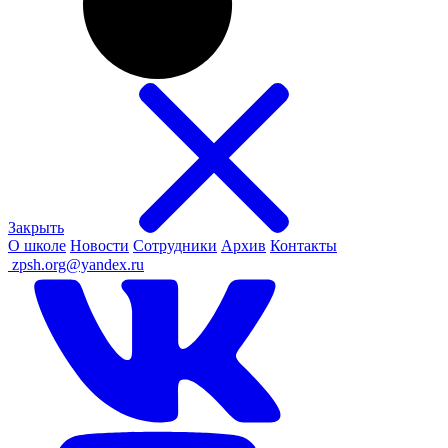
Закрыть
О школе
Новости
Сотрудники
Архив
Контакты
ㅤ
zpsh.org@yandex.ru