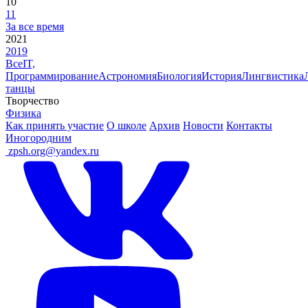
10
11
За все время
2021
2019
Все
IT,
Программирование
Астрономия
Биология
История
Лингвистика
танцы
Творчество
Физика
Как принять участие
О школе
Архив
Новости
Контакты
Иногородним
ㅤ
zpsh.org@yandex.ru