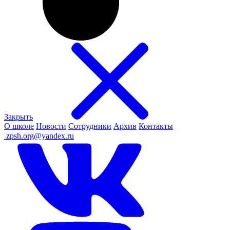
Закрыть
О школе
Новости
Сотрудники
Архив
Контакты
ㅤ
zpsh.org@yandex.ru