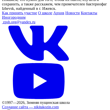
сохранить, а также расскажем, чем примечателен бактериофаг
Izhevsk, найденный в г. Ижевск.
Как принять участие
О школе
Архив
Новости
Контакты
Иногородним
ㅤ
zpsh.org@yandex.ru
©1997—2026, Зимняя пущинская школа
Создание сайта —
nikitakozin.com