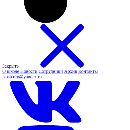
Закрыть
О школе
Новости
Сотрудники
Архив
Контакты
ㅤ
zpsh.org@yandex.ru