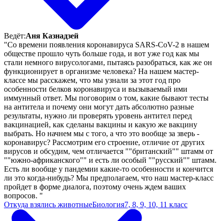
Ведёт:
Аня Казнадзей
"Со времени появления коронавируса SARS-CoV-2 в нашем
обществе прошло чуть больше года, и вот уже год как мы
стали немного вирусологами, пытаясь разобраться, как же он
функционирует в организме человека? На нашем мастер-
классе мы расскажем, что мы узнали за этот год про
особенности белков коронавируса и вызываемый ими
иммунный ответ. Мы поговорим о том, какие бывают тесты
на антитела и почему они могут дать абсолютно разные
результаты, нужно ли проверять уровень антител перед
вакцинацией, как сделаны вакцины и какую же вакцину
выбрать. Но начнем мы с того, а что это вообще за зверь -
коронавирус? Рассмотрим его строение, отличие от других
вирусов и обсудим, чем отличается ""британский"" штамм от
""южно-африканского"" и есть ли особый ""русский"" штамм.
Есть ли вообще у пандемии какие-то особенности и кончится
ли это когда-нибудь? Мы предполагаем, что наш мастер-класс
пройдет в форме диалога, поэтому очень ждем ваших
вопросов. "
Откуда взялись животные
Биология
7, 8, 9, 10, 11 класс