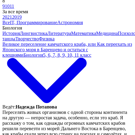
8
9
10
11
За все время
2021
2019
Все
IT, Программирование
Астрономия
Биология
История
Лингвистика
Литература
Математика
Медицина
Психол
танцы
Творчество
Физика
Великое переселение камчатского краба, или Как переехать из
Японского моря в Баренцево и остаться с
клешнями
Биология
5, 6, 7, 8, 9, 10, 11 класс
Ведёт:
Надежда Потапова
Переселять живых организмов с одной стороны континента
на другую — непростая задача, особенно, если это краб. Я
расскажу о том, как однажды огромных камчатских крабов
решили перевезти из морей Дальнего Востока в Баренцево,
как крабы ехали через всю страну на поездах и самолётах, и