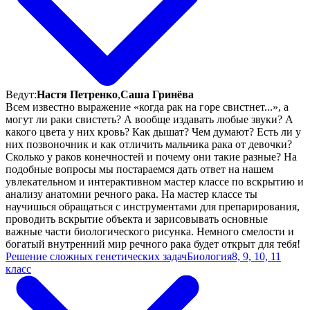
Ведут:
Настя Петренко
,
Саша Гринёва
Всем известно выражение «когда рак на горе свистнет...», а
могут ли раки свистеть? А вообще издавать любые звуки? А
какого цвета у них кровь? Как дышат? Чем думают? Есть ли у
них позвоночник и как отличить мальчика рака от девочки?
Сколько у раков конечностей и почему они такие разные? На
подобные вопросы мы постараемся дать ответ на нашем
увлекательном и интерактивном мастер классе по вскрытию и
анализу анатомии речного рака. На мастер классе ты
научишься обращаться с инструментами для препарирования,
проводить вскрытие объекта и зарисовывать основные
важные части биологического рисунка. Немного смелости и
богатый внутренний мир речного рака будет открыт для тебя!
Решение сложных генетических задач
Биология
8, 9, 10, 11
класс