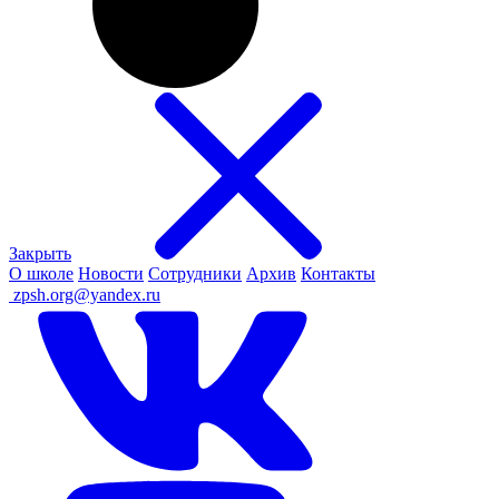
Закрыть
О школе
Новости
Сотрудники
Архив
Контакты
ㅤ
zpsh.org@yandex.ru