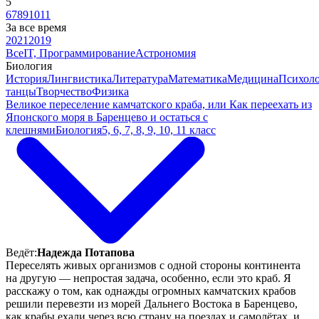
5
6
7
8
9
10
11
За все время
2021
2019
Все
IT, Программирование
Астрономия
Биология
История
Лингвистика
Литература
Математика
Медицина
Психол
танцы
Творчество
Физика
Великое переселение камчатского краба, или Как переехать из
Японского моря в Баренцево и остаться с
клешнями
Биология
5, 6, 7, 8, 9, 10, 11 класс
Ведёт:
Надежда Потапова
Переселять живых организмов с одной стороны континента
на другую — непростая задача, особенно, если это краб. Я
расскажу о том, как однажды огромных камчатских крабов
решили перевезти из морей Дальнего Востока в Баренцево,
как крабы ехали через всю страну на поездах и самолётах, и