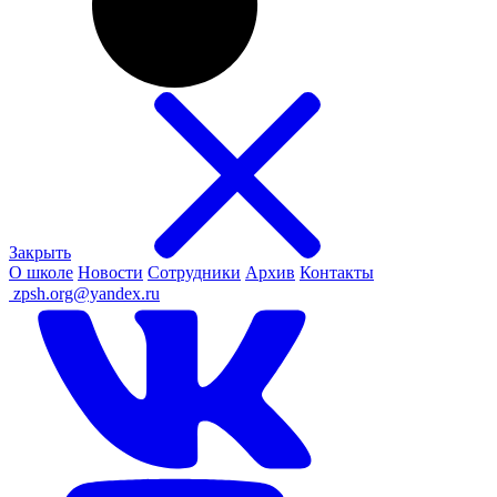
Закрыть
О школе
Новости
Сотрудники
Архив
Контакты
ㅤ
zpsh.org@yandex.ru