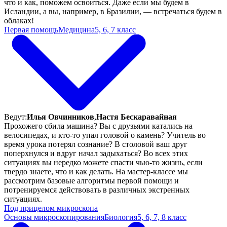
что и как, поможем освоиться. Даже если мы будем в
Исландии, а вы, например, в Бразилии, — встречаться будем в
облаках!
Первая помощь
Медицина
5, 6, 7 класс
Ведут:
Илья Овчинников
,
Настя Бескаравайная
Прохожего сбила машина? Вы с друзьями катались на
велосипедах, и кто-то упал головой о камень? Учитель во
время урока потерял сознание? В столовой ваш друг
поперхнулся и вдруг начал задыхаться? Во всех этих
ситуациях вы нередко можете спасти чью-то жизнь, если
твердо знаете, что и как делать. На мастер-классе мы
рассмотрим базовые алгоритмы первой помощи и
потренируемся действовать в различных экстренных
ситуациях.
Под прицелом микроскопа
Основы микроскопирования
Биология
5, 6, 7, 8 класс