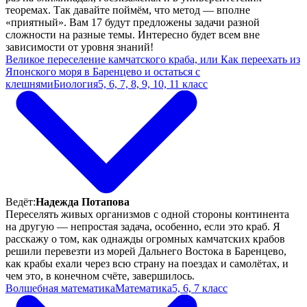
теоремах. Так давайте поймём, что метод — вполне
«приятный». Вам 17 будут предложены задачи разной
сложности на разные темы. Интересно будет всем вне
зависимости от уровня знаний!
Великое переселение камчатского краба, или Как переехать из
Японского моря в Баренцево и остаться с
клешнями
Биология
5, 6, 7, 8, 9, 10, 11 класс
Ведёт:
Надежда Потапова
Переселять живых организмов с одной стороны континента
на другую — непростая задача, особенно, если это краб. Я
расскажу о том, как однажды огромных камчатских крабов
решили перевезти из морей Дальнего Востока в Баренцево,
как крабы ехали через всю страну на поездах и самолётах, и
чем это, в конечном счёте, завершилось.
Волшебная математика
Математика
5, 6, 7 класс