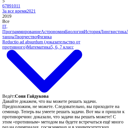
5
6
7
8
9
10
11
За все время
2021
2019
Все
IT,
Программирование
Астрономия
Биология
История
Лингвистика
танцы
Творчество
Физика
Reductio ad absurdum (доказательство от
противного)
Математика
5, 6, 7 класс
Ведёт:
Соня Гайдукова
Давайте докажем, что вы можете решать задачи.
Предположим, не можете. Следовательно, вы приходите на
семинар. Теперь вы умеете решать задачи. Вот мы и пришли к
противоречию: доказали, что задачи вы решать можете! С
этим «противным» методом вы будете встречаться ещё много
раз на олимпиадах, госэкзаменах и в университетских