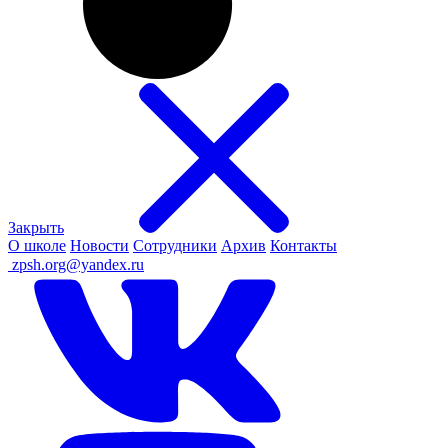
Закрыть
О школе
Новости
Сотрудники
Архив
Контакты
ㅤ
zpsh.org@yandex.ru