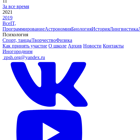
11
За все время
2021
2019
Все
IT,
Программирование
Астрономия
Биология
История
Лингвистика
Психология
Спорт, танцы
Творчество
Физика
Как принять участие
О школе
Архив
Новости
Контакты
Иногородним
ㅤ
zpsh.org@yandex.ru