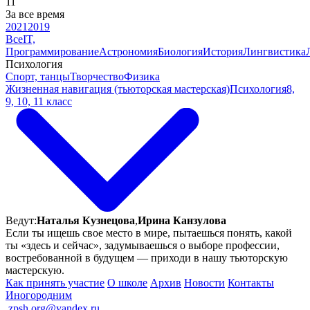
11
За все время
2021
2019
Все
IT,
Программирование
Астрономия
Биология
История
Лингвистика
Психология
Спорт, танцы
Творчество
Физика
Жизненная навигация (тьюторская мастерская)
Психология
8,
9, 10, 11 класс
Ведут:
Наталья Кузнецова
,
Ирина Канзулова
Если ты ищешь свое место в мире, пытаешься понять, какой
ты «здесь и сейчас», задумываешься о выборе профессии,
востребованной в будущем — приходи в нашу тьюторскую
мастерскую.
Как принять участие
О школе
Архив
Новости
Контакты
Иногородним
ㅤ
zpsh.org@yandex.ru