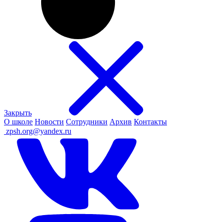
Закрыть
О школе
Новости
Сотрудники
Архив
Контакты
ㅤ
zpsh.org@yandex.ru