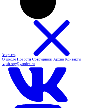
Закрыть
О школе
Новости
Сотрудники
Архив
Контакты
ㅤ
zpsh.org@yandex.ru