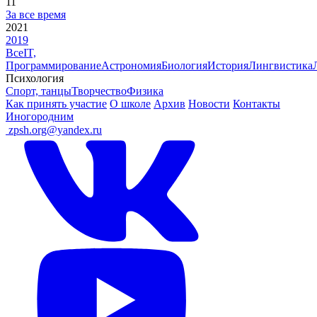
11
За все время
2021
2019
Все
IT,
Программирование
Астрономия
Биология
История
Лингвистика
Психология
Спорт, танцы
Творчество
Физика
Как принять участие
О школе
Архив
Новости
Контакты
Иногородним
ㅤ
zpsh.org@yandex.ru