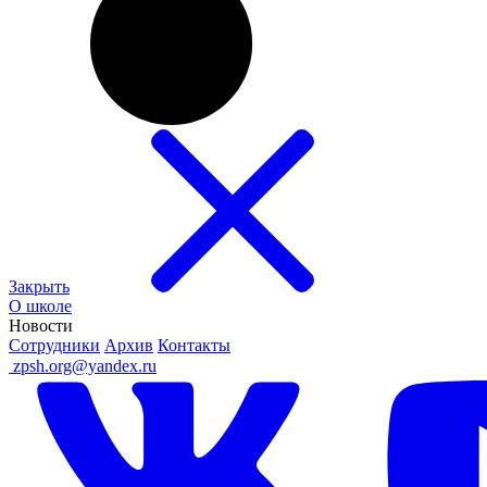
Закрыть
О школе
Новости
Сотрудники
Архив
Контакты
ㅤ
zpsh.org@yandex.ru