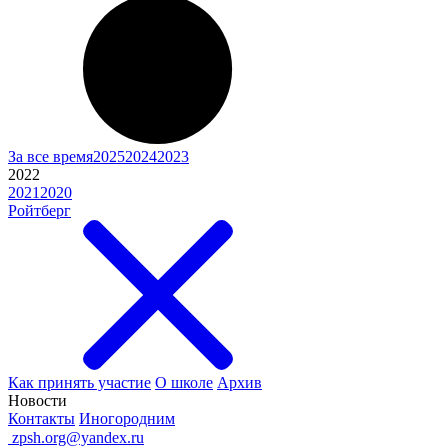
За все время
2025
2024
2023
2022
2021
2020
Ройтберг
Как принять участие
О школе
Архив
Новости
Контакты
Иногородним
ㅤ
zpsh.org@yandex.ru