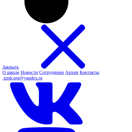
Закрыть
О школе
Новости
Сотрудники
Архив
Контакты
ㅤ
zpsh.org@yandex.ru