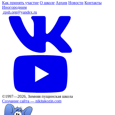
Как принять участие
О школе
Архив
Новости
Контакты
Иногородним
ㅤ
zpsh.org@yandex.ru
©1997—2026, Зимняя пущинская школа
Создание сайта —
nikitakozin.com