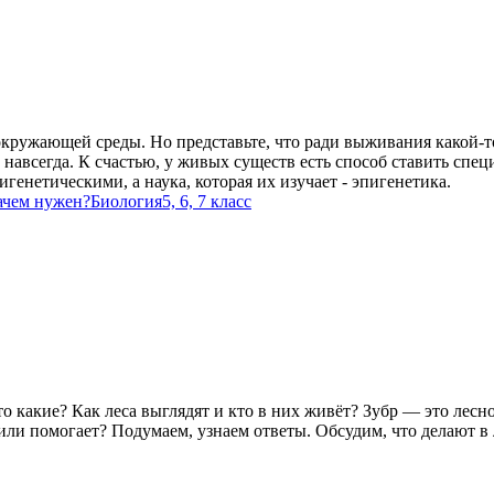
ружающей среды. Но представьте, что ради выживания какой-то
навсегда. К счастью, у живых существ есть способ ставить спе
генетическими, а наука, которая их изучает - эпигенетика.
зачем нужен?
Биология
5, 6, 7 класс
о какие? Как леса выглядят и кто в них живёт? Зубр — это лесн
ли помогает? Подумаем, узнаем ответы. Обсудим, что делают в ле