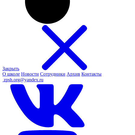
Закрыть
О школе
Новости
Сотрудники
Архив
Контакты
ㅤ
zpsh.org@yandex.ru