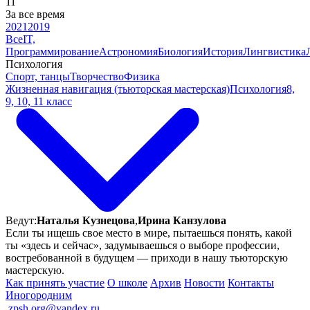
11
За все время
2021
2019
Все
IT,
Программирование
Астрономия
Биология
История
Лингвистика
Психология
Спорт, танцы
Творчество
Физика
Жизненная навигация (тьюторская мастерская)
Психология
8,
9, 10, 11 класс
Ведут:
Наталья Кузнецова
,
Ирина Канзулова
Если ты ищешь свое место в мире, пытаешься понять, какой
ты «здесь и сейчас», задумываешься о выборе профессии,
востребованной в будущем — приходи в нашу тьюторскую
мастерскую.
Как принять участие
О школе
Архив
Новости
Контакты
Иногородним
ㅤ
zpsh.org@yandex.ru