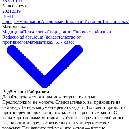
5
6
7
8
9
10
11
За все время
2021
2019
Все
IT,
Программирование
Астрономия
Биология
История
Лингвистика
Математика
Медицина
Психология
Спорт, танцы
Творчество
Физика
Reductio ad absurdum (доказательство от
противного)
Математика
5, 6, 7 класс
Ведёт:
Соня Гайдукова
Давайте докажем, что вы можете решать задачи.
Предположим, не можете. Следовательно, вы приходите на
семинар. Теперь вы умеете решать задачи. Вот мы и пришли к
противоречию: доказали, что задачи вы решать можете! С
этим «противным» методом вы будете встречаться ещё много
раз на олимпиадах, госэкзаменах и в университетских
теоремах. Так давайте поймём, что метод — вполне