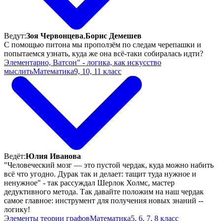
Ведут:
Зоя Червонцева
,
Борис Демешев
С помощью питона мы проползём по следам черепашки и
попытаемся узнать, куда же она всё-таки собиралась идти?
Элементарно, Ватсон" - логика, как искусство
мыслить
Математика
9, 10, 11 класс
Ведёт:
Юлия Иванова
"Человеческий мозг — это пустой чердак, куда можно набить
всё что угодно. Дурак так и делает: тащит туда нужное и
ненужное" - так рассуждал Шерлок Холмс, мастер
дедуктивного метода. Так давайте положим на наш чердак
самое главное: инструмент для получения новых знаний --
логику!
Элементы теории графов
Математика
5, 6, 7, 8 класс