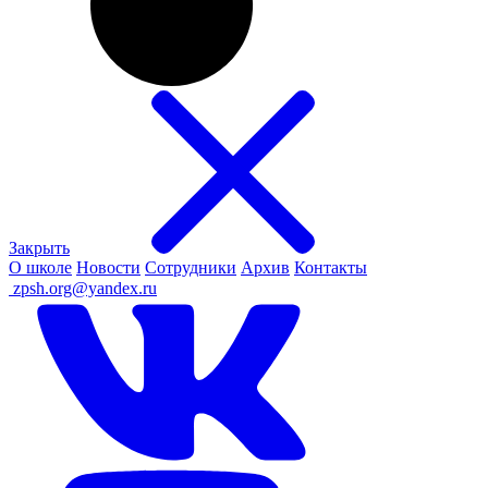
Закрыть
О школе
Новости
Сотрудники
Архив
Контакты
ㅤ
zpsh.org@yandex.ru