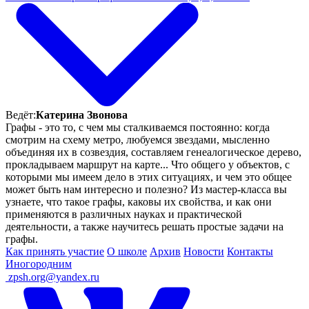
Ведёт:
Катерина Звонова
Графы - это то, с чем мы сталкиваемся постоянно: когда
смотрим на схему метро, любуемся звездами, мысленно
объединяя их в созвездия, составляем генеалогическое дерево,
прокладываем маршрут на карте... Что общего у объектов, с
которыми мы имеем дело в этих ситуациях, и чем это общее
может быть нам интересно и полезно? Из мастер-класса вы
узнаете, что такое графы, каковы их свойства, и как они
применяются в различных науках и практической
деятельности, а также научитесь решать простые задачи на
графы.
Как принять участие
О школе
Архив
Новости
Контакты
Иногородним
ㅤ
zpsh.org@yandex.ru