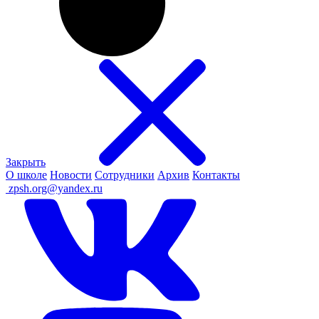
Закрыть
О школе
Новости
Сотрудники
Архив
Контакты
ㅤ
zpsh.org@yandex.ru