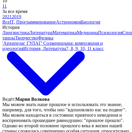
10
11
За все время
2021
2019
Все
IT, Программирование
Астрономия
Биология
История
Лингвистика
Литература
Математика
Медицина
Психология
Спор
танцы
Творчество
Физика
'Архипелаг ГУЛАГ' Солженицына: композиция и
идеология
История, Литература
7, 8, 9, 10, 11 класс
Ведёт:
Мария Волкова
Мы можем знать наше прошлое и использовать это знание,
например, для того, чтобы оно "вдохновляло нас на подвиг".
Мы можем находиться в состоянии приятного неведения и
воспринимать прошедшее равнодушно: "прошлое прошло".
Однако во второй половине прошлого века в жизни нашей
страны сложилась совершенно особая ситуация: относительно