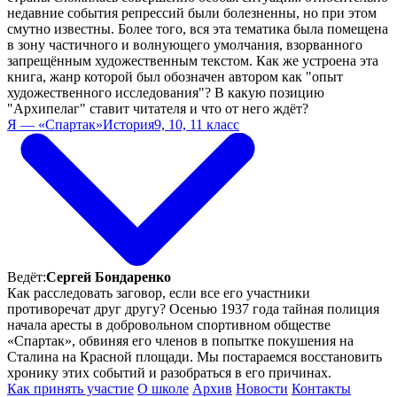
недавние события репрессий были болезненны, но при этом
смутно известны. Более того, вся эта тематика была помещена
в зону частичного и волнующего умолчания, взорванного
запрещённым художественным текстом. Как же устроена эта
книга, жанр которой был обозначен автором как "опыт
художественного исследования"? В какую позицию
"Архипелаг" ставит читателя и что от него ждёт?
Я — «Спартак»
История
9, 10, 11 класс
Ведёт:
Сергей Бондаренко
Как расследовать заговор, если все его участники
противоречат друг другу? Осенью 1937 года тайная полиция
начала аресты в добровольном спортивном обществе
«Спартак», обвиняя его членов в попытке покушения на
Сталина на Красной площади. Мы постараемся восстановить
хронику этих событий и разобраться в его причинах.
Как принять участие
О школе
Архив
Новости
Контакты