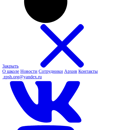
Закрыть
О школе
Новости
Сотрудники
Архив
Контакты
ㅤ
zpsh.org@yandex.ru