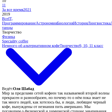
10
11
За все время
2021
2019
Все
IT,
Программирование
Астрономия
Биология
История
Лингвистика
танцы
Творчество
Физика
Speciality coffee
Немного об альтернативном кофе
Творчество
9, 10, 11 класс
Ведёт:
Оля Шабад
Мир за пределами сетей кофеен так называемой второй волны
прекрасен и разнообразен, но почему-то о нём пока знает не
так много людей, как хотелось бы, и люди, любящие черный
кофе, вынуждены от незнания пить американо. Мы
поговорим о физической и химической стороне заваривания