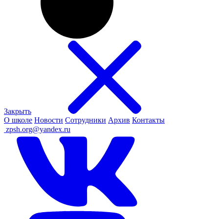
Закрыть
О школе
Новости
Сотрудники
Архив
Контакты
ㅤ
zpsh.org@yandex.ru