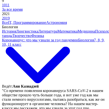
9
10
11
За все время
2021
2019
Все
IT, Программирование
Астрономия
Биология
История
Лингвистика
Литература
Математика
Медицина
Психол
танцы
Творчество
Физика
Коронавирус: что мы узнали за год пандемии
Биология
7, 8, 9,
10, 11 класс
Ведёт:
Аня Казнадзей
"Со времени появления коронавируса SARS-CoV-2 в нашем
обществе прошло чуть больше года, и вот уже год как мы
стали немного вирусологами, пытаясь разобраться, как же он
функционирует в организме человека? На нашем мастер-
классе мы расскажем, что мы узнали за этот год про