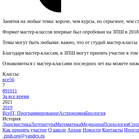
Занятия на любые темы: короче, чем курсы, но серьезнее, чем с
Формат мастер-классов впервые был опробован на ЗПШ в 2018 го
Темы могут быть любыми: важно, что от студий мастер-классы о
Благодаря мастер-классам, в ЗПШ могут принять участие в том 
Ознакомиться с мастер-классами последних лет вы можете ниж
Классы:
все
5
6
7
8
9
10
11
За все время
2021
2019
Все
IT, Программирование
Астрономия
Биология
История
Лингвистика
Литература
Математика
Медицина
Психология
Спор
Как принять участие
О школе
Архив
Новости
Контакты
Иного
ㅤ
zpsh.org@yandex.ru