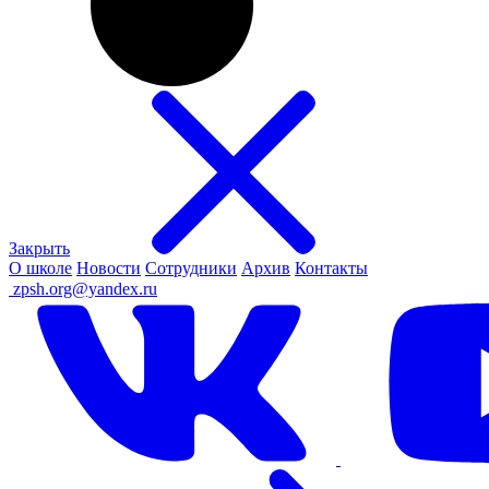
Закрыть
О школе
Новости
Сотрудники
Архив
Контакты
ㅤ
zpsh.org@yandex.ru