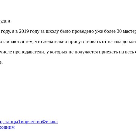
тудии.
ду, а в 2019 году за школу было проведено уже более 30 мастер
тличаются тем, что желательно присутствовать от начала до конц
числе преподаватели, у которых не получается приехать на весь
е.
т, танцы
Творчество
Физика
родним