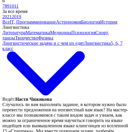
6
7
8
9
10
11
За все время
2021
2019
Все
IT, Программирование
Астрономия
Биология
История
Лингвистика
Литература
Математика
Медицина
Психология
Спорт,
танцы
Творчество
Физика
Лингвистические задачи и с чем их едят
Лингвистика
5, 6, 7
класс
Ведёт:
Настя Чижикова
Случалось ли вам выполнять задание, в котором нужно было
перевести предложения на неизвестный вам язык? На мастер-
классе мы познакомимся с таким видом задач и узнаем, как
можно за ограниченное время научиться говорить на языке
индейцев или вымышленном языке клингонцев из вселенной
15 «Стартрека». Мы вместе порешаем задачи, разберём