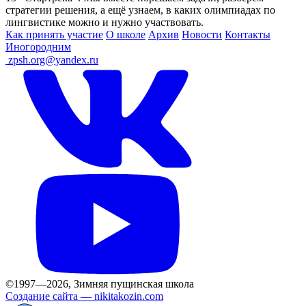
стратегии решения, а ещё узнаем, в каких олимпиадах по
лингвистике можно и нужно участвовать.
Как принять участие
О школе
Архив
Новости
Контакты
Иногородним
ㅤ
zpsh.org@yandex.ru
©1997—2026, Зимняя пущинская школа
Создание сайта —
nikitakozin.com