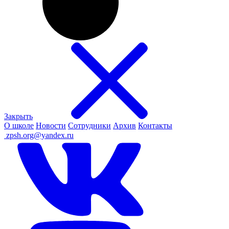
Закрыть
О школе
Новости
Сотрудники
Архив
Контакты
ㅤ
zpsh.org@yandex.ru