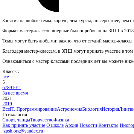
Занятия на любые темы: короче, чем курсы, но серьезнее, чем с
Формат мастер-классов впервые был опробован на ЗПШ в 2018 го
Темы могут быть любыми: важно, что от студий мастер-классы о
Благодаря мастер-классам, в ЗПШ могут принять участие в том 
Ознакомиться с мастер-классами последних лет вы можете ниж
Классы:
все
5
6
7
8
9
10
11
За все время
2021
2019
Все
IT, Программирование
Астрономия
Биология
История
Лингви
Психология
Спорт, танцы
Творчество
Физика
Как принять участие
О школе
Архив
Новости
Контакты
Иного
ㅤ
zpsh.org@yandex.ru