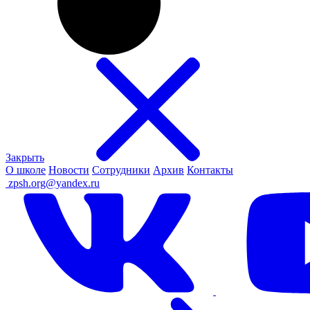
Закрыть
О школе
Новости
Сотрудники
Архив
Контакты
ㅤ
zpsh.org@yandex.ru