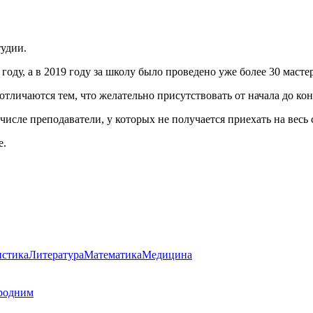
тудии.
ду, а в 2019 году за школу было проведено уже более 30 мастер
тличаются тем, что желательно присутствовать от начала до конц
числе преподаватели, у которых не получается приехать на весь
е.
стика
Литература
Математика
Медицина
родним