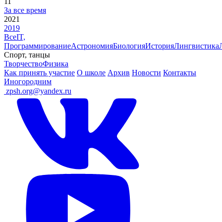
11
За все время
2021
2019
Все
IT,
Программирование
Астрономия
Биология
История
Лингвистика
Спорт, танцы
Творчество
Физика
Как принять участие
О школе
Архив
Новости
Контакты
Иногородним
ㅤ
zpsh.org@yandex.ru