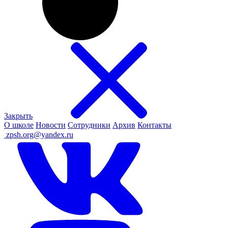
Закрыть
О школе
Новости
Сотрудники
Архив
Контакты
ㅤ
zpsh.org@yandex.ru